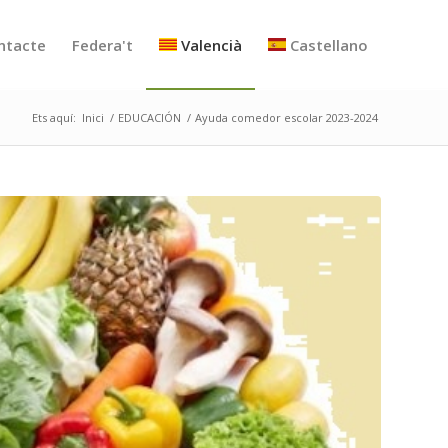
ntacte
Federa't
Valencià
Castellano
Ets aquí:
Inici
/
EDUCACIÓN
/
Ayuda comedor escolar 2023-2024