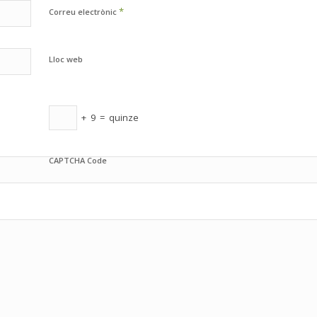
*
Correu electrònic
Lloc web
+
9
=
quinze
CAPTCHA Code