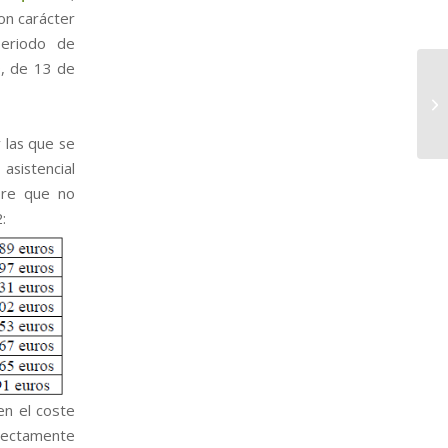
on carácter
periodo de
9, de 13 de
 las que se
asistencial
pre que no
:
en el coste
irectamente