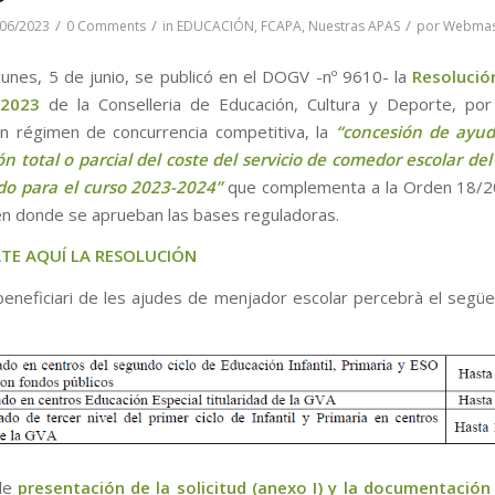
/
/
/
/06/2023
0 Comments
in
EDUCACIÓN
,
FCAPA
,
Nuestras APAS
por
Webmas
lunes, 5 de junio, se publicó en el DOGV -nº 9610- la
Resolució
2023
de la Conselleria de Educación, Cultura y Deporte, por
n régimen de concurrencia competitiva, la
“concesión de ayud
ón total o parcial del coste del servicio de comedor escolar d
do para el curso 2023-2024”
que complementa a la Orden 18/2
n donde se aprueban las bases reguladoras.
TE AQUÍ LA RESOLUCIÓN
beneficiari de les ajudes de menjador escolar percebrà el segü
de
presentación de la solicitud (anexo I) y la documentación