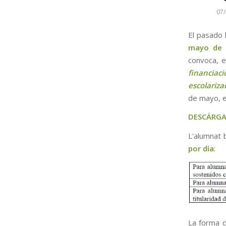
07
El pasado 
mayo de 
convoca, e
financiaci
escolariza
de mayo, e
DESCÁRGA
L'alumnat 
por día
:
La forma 