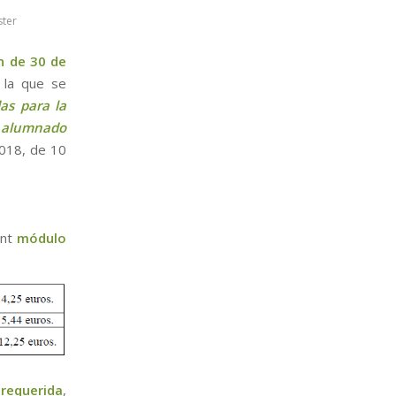
ter
n de 30 de
 la que se
as para la
el alumnado
018, de 10
ent
módulo
 requerida
,