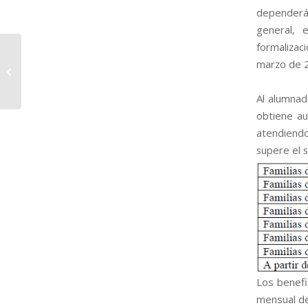
dependerá 
general, 
formalizac
marzo de 
Ayudas Educación
Infantil 2023-2024
Al alumnad
obtiene au
atendiend
supere el s
Los benefi
mensual de