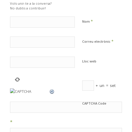
Vols unir-te a la conversa?
No dubtis a contribuir!
*
Nom
*
Correu electrònic
Lloc web
+
un
=
set
CAPTCHA Code
*