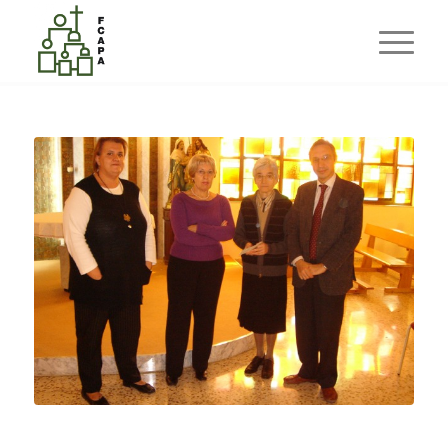
Blog - Latest News
Ets aquí:
Inici
/
APASOLIDARIA
/
Colegio de la Sagrada Familia. Acto Pago V Certamen APASOLIDARIA.