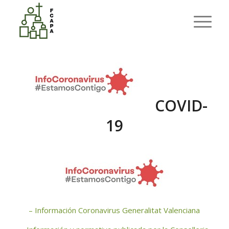
Blog - Latest News
Ets aquí:
Inici
/
EDUCACIÓN
/
COVID-19
COVID-
19
– Información Coronavirus Generalitat Valenciana