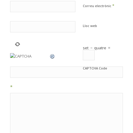
*
Correu electrònic
Lloc web
set
−
quatre
=
CAPTCHA Code
*