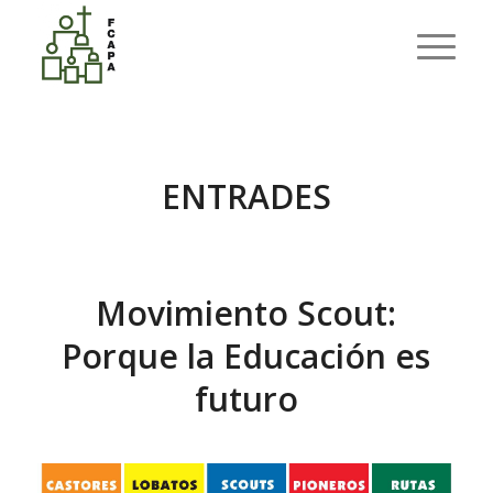
Tag Archive for: Scouts
Ets aquí:
Inici
/
Scouts
ENTRADES
Movimiento Scout:
Porque la Educación es
futuro