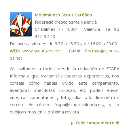
M
ovimiento
S
cout
C
atólico
federació d’escoltisme Valencià
C/ Balmes, 17 46001 – Valencia Tel. 96
315 32 40
De lunes a viernes: de 9:30 a 13:30 y de 16:00 a 20:00
WEB:
www.scouts-es.net
E-Mail:
fev.msc@scouts-
es.net
Os invitamos a todos, desde la redacción de FCAPA
Informa a que transmitáis vuestras experiencias, nos
contéis cómo habéis vivido este campamento,
aventuras, anécdotas curiosas, etc. podéis enviar
vuestros comentarios y fotografías a la dirección de
correo electrónico: fcapa@fcapa-valencia.org y lo
publicaremos en la próxima revista.
¡¡¡ Feliz campamento !!!