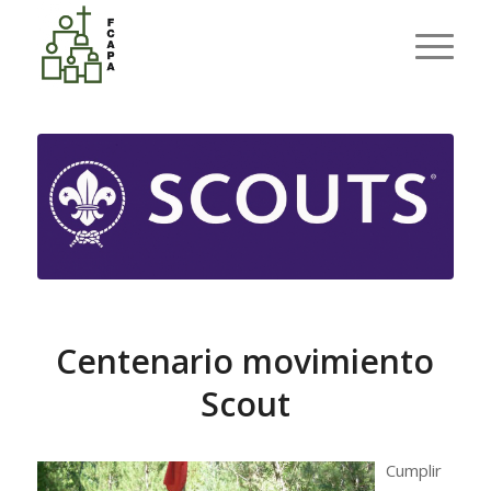
Últimas entradas
Usted está aquí:
Inicio
/
OCIO
/
Centenario movimiento Scout
Centenario movimiento
Scout
Cumplir