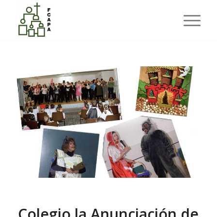
Últimas entradas
Usted está aquí:
Inicio
/
Nuestras APAS
/
Colegio la Anunciación de Valencia. Proyecto Lector.
Colegio la Anunciación de