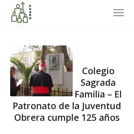
Últimas entradas
Usted está aquí:
Inicio
/
Nuestras APAS
/
Colegio Sagrada Familia – El Patronato de la Juventud Obrera
cumple...
Colegio
Sagrada
Familia – El
Patronato de la Juventud
Obrera cumple 125 años