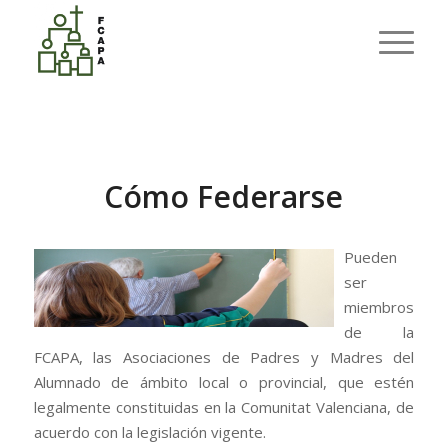
Últimas entradas
Usted está aquí:
Inicio
/
FCAPA
/
Cómo Federarse
Cómo Federarse
Pueden
ser
miembros
de la
FCAPA, las Asociaciones de Padres y Madres del
Alumnado de ámbito local o provincial, que estén
legalmente constituidas en la Comunitat Valenciana, de
acuerdo con la legislación vigente.