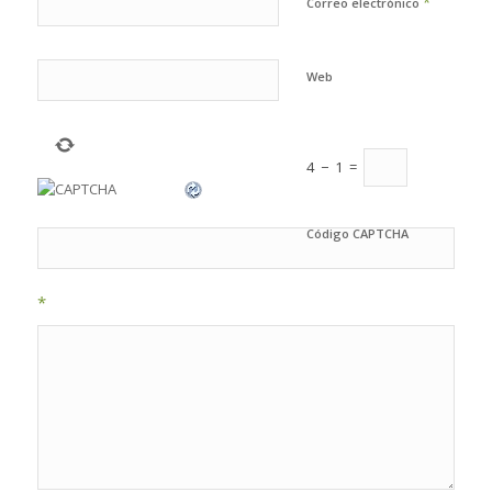
*
Correo electrónico
Web
4
−
1
=
Código CAPTCHA
*