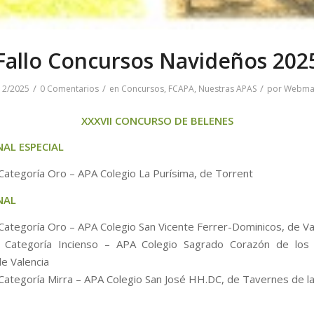
Fallo Concursos Navideños 202
/
/
/
12/2025
0 Comentarios
en
Concursos
,
FCAPA
,
Nuestras APAS
por
Webma
XXXVII CONCURSO DE BELENES
AL ESPECIAL
Categoría Oro – APA Colegio La Purísima, de Torrent
NAL
Categoría Oro – APA Colegio San Vicente Ferrer-Dominicos, de Va
 Categoría Incienso – APA Colegio Sagrado Corazón de lo
de Valencia
Categoría Mirra – APA Colegio San José HH.DC, de Tavernes de la