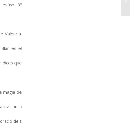
Jesús». 3º
e Valencia.
illar en el
n dices que
la magia de
 luz con la
oració dels