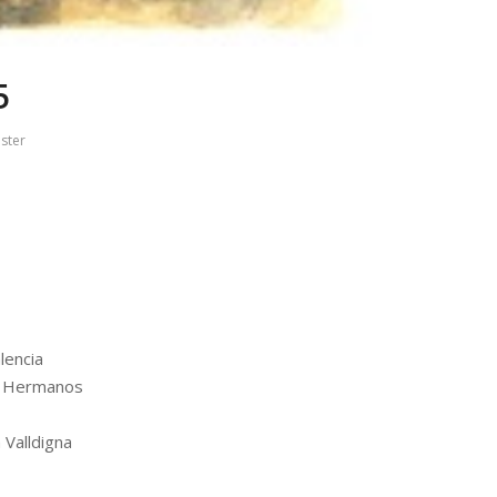
5
ster
lencia
s Hermanos
 Valldigna