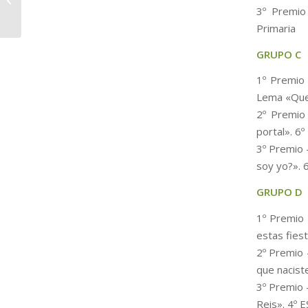
3º Premio
Primaria
GRUPO C
1º Premio 
Lema «Que l
2º Premio 
portal». 6º
3º Premio 
soy yo?». 6
GRUPO D
1º Premio 
estas fies
2º Premio 
que nacist
3º Premio 
Reis». 4º 