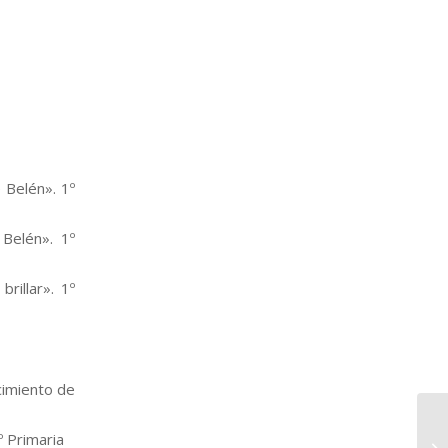
 Belén». 1º
Belén». 1º
rillar». 1º
cimiento de
º Primaria