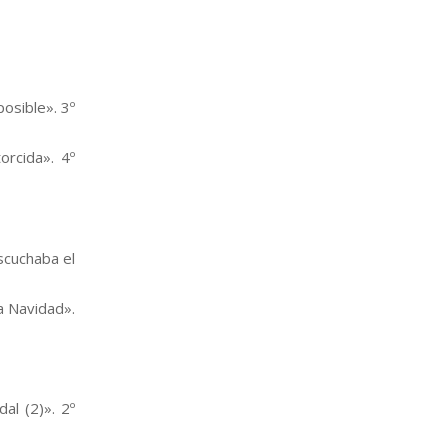
osible». 3º
orcida». 4º
scuchaba el
a Navidad».
al (2)». 2º