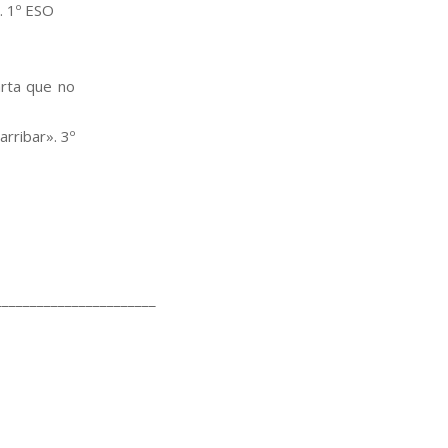
. 1º ESO
arta que no
arribar». 3º
_______________________