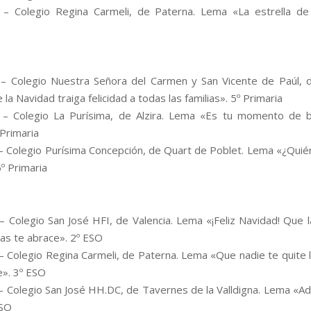
 – Colegio Regina Carmeli, de Paterna. Lema «La estrella de 
– Colegio Nuestra Señora del Carmen y San Vicente de Paúl, d
a Navidad traiga felicidad a todas las familias». 5º Primaria
– Colegio La Purísima, de Alzira. Lema «Es tu momento de br
 Primaria
– Colegio Purísima Concepción, de Quart de Poblet. Lema «¿Quié
º Primaria
– Colegio San José HFI, de Valencia. Lema «¡Feliz Navidad! Que 
tas te abrace». 2º ESO
– Colegio Regina Carmeli, de Paterna. Lema «Que nadie te quite la
e». 3º ESO
– Colegio San José HH.DC, de Tavernes de la Valldigna. Lema «Ad
ESO