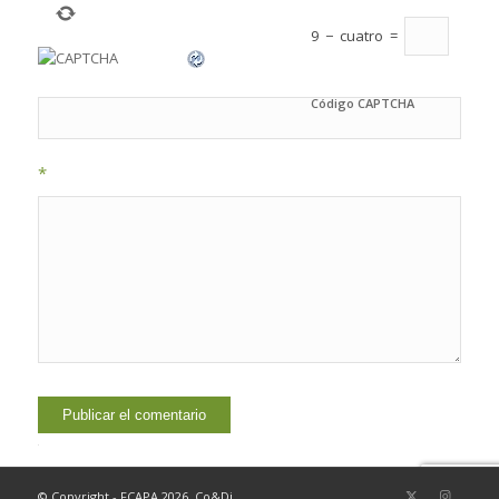
9
−
cuatro
=
Código CAPTCHA
*
Alternative:
© Copyright - FCAPA 2026. Co&Di