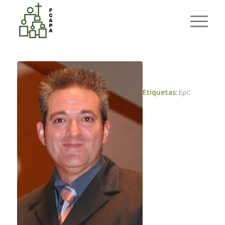
Últimas entradas
Usted está aquí:
Inicio
/
EDUCACIÓN
Etiquetas:
EpC