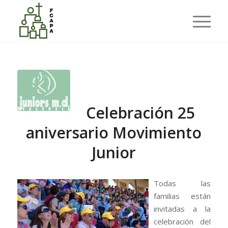
Últimas entradas
Usted está aquí:
Inicio
/
OCIO
/
Celebración 25 aniversario Movimiento Junior
Celebración 25
aniversario Movimiento
Junior
Todas las
familias están
invitadas a la
celebración del