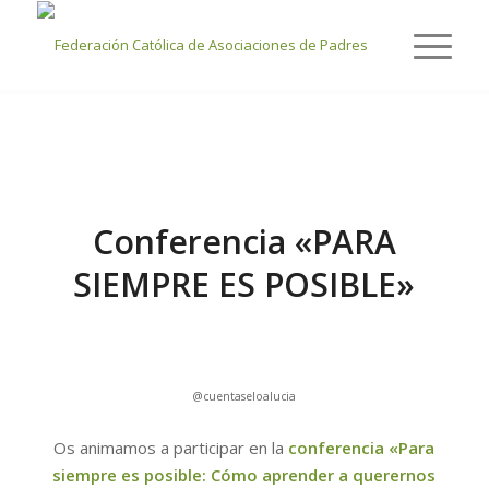
Últimas entradas
Usted está aquí:
Inicio
/
FCAPA
/
Conferencia «PARA SIEMPRE ES POSIBLE»
Conferencia «PARA
SIEMPRE ES POSIBLE»
@cuentaseloalucia
Os animamos a participar en la
conferencia «Para
siempre es posible: Cómo aprender a querernos