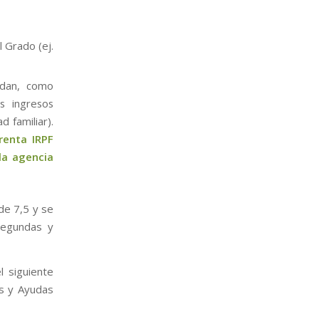
l Grado (ej.
ndan, como
s ingresos
 familiar).
renta IRPF
la agencia
de 7,5 y se
segundas y
l siguiente
s y Ayudas