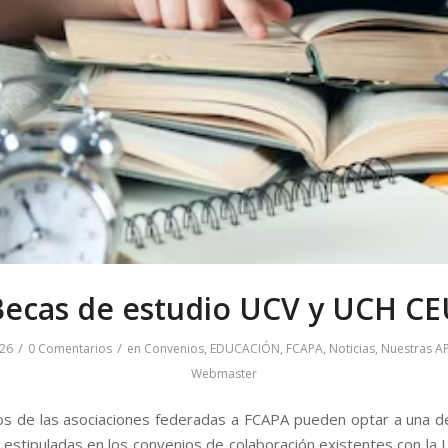
Becas de estudio UCV y UCH CE
/
/
26
0 Comentarios
en
Convenios
,
EDUCACIÓN
,
FCAPA
,
Noticias
,
Nuestras A
Webmaster
s de las asociaciones federadas a FCAPA pueden optar a una d
 estipuladas en los convenios de colaboración existentes con la 