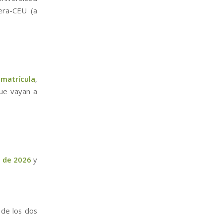
rera-CEU (a
 matrícula
,
que vayan a
o de 2026
y
 de los dos