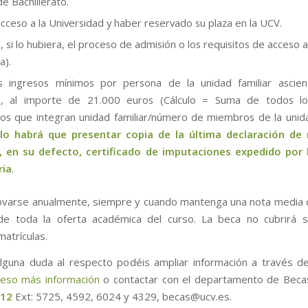
de Bachillerato.
cceso a la Universidad y haber reservado su plaza en la UCV.
 si lo hubiera, el proceso de admisión o los requisitos de acceso a
a).
s ingresos mínimos por persona de la unidad familiar ascie
, al importe de 21.000 euros (Cálculo = Suma de todos lo
s que integran unidad familiar/número de miembros de la unidad
llo habrá que presentar copia de la última declaración de 
, en su defecto, certificado de imputaciones expedido por 
ria
.
varse anualmente, siempre y cuando mantenga una nota media 
 de toda la oferta académica del curso. La beca no cubrirá 
matrículas.
alguna duda al respecto podéis ampliar información a través de
ceso más información
o contactar con el departamento de Beca
 12
Ext: 5725, 4592, 6024 y 4329, becas@ucv.es.