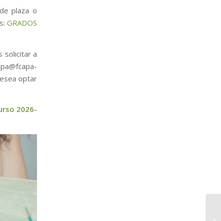
 de plaza o
es:
GRADOS
solicitar a
apa@fcapa-
desea optar
urso 2026-