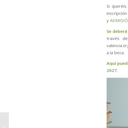
Si queréis
inscripció
y
ADMISI
Se deberá 
través de
valencia.o
a la beca.
Aquí pued
2027.
Becas Ministerio de
Educación, Formación