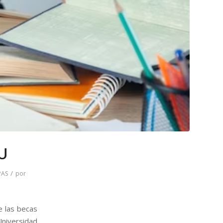
U
/
PAS
por
e las becas
Universidad