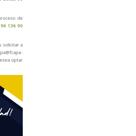
 proceso de
o
96 136 90
solicitar a
apa@fcapa-
desea optar