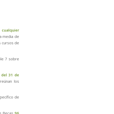
 cualquier
ta media de
s cursos de
le 7 sobre
 del 31 de
reúnan los
pecífico de
de Becas
96