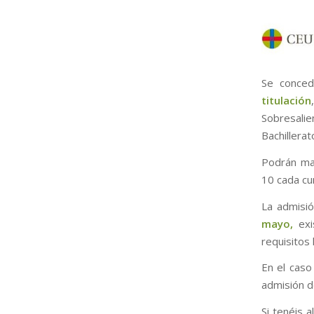
Se conce
titulación
Sobresalie
Bachillerat
Podrán ma
10 cada cu
La admisió
mayo,
ex
requisitos
En el caso
admisión de
Si tenéis 