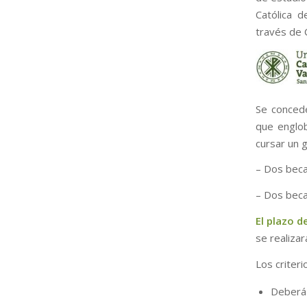
Católica d
través de
Se conced
que englob
cursar un g
– Dos beca
– Dos beca
El plazo d
se realizar
Los criteri
Deberá 