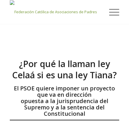
Últimas entradas
Usted está aquí:
Inicio
/
EDUCACIÓN
/
¿Por qué la llaman ley Celaá si es una ley Tiana?
¿Por qué la llaman ley
Celaá si es una ley Tiana?
El PSOE quiere imponer un proyecto
que va en dirección
opuesta a la jurisprudencia del
Supremo y a la sentencia del
Constitucional