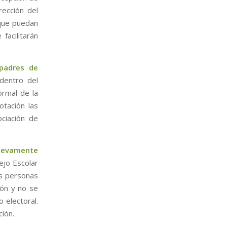
irección del
 que puedan
facilitarán
padres de
dentro del
ormal de la
otación las
ciación de
uevamente
ejo Escolar
as personas
ión y no se
 electoral.
ión.