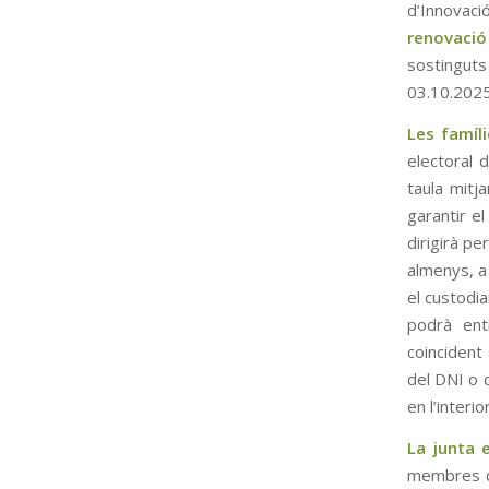
d’Innovaci
renovació
sostingut
03.10.2025
Les famíl
electoral 
taula mitja
garantir el
dirigirà pe
almenys, a 
el custodia
podrà ent
coincident
del DNI o d
en l’interi
La junta e
membres de