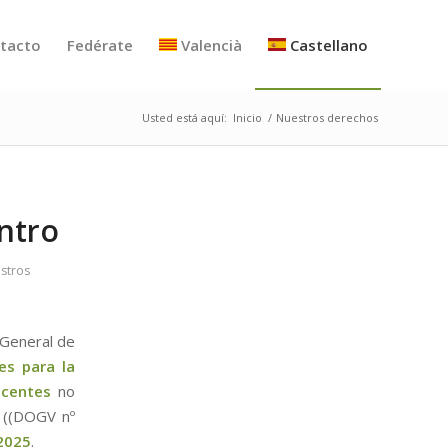
tacto
Fedérate
Valencià
Castellano
Usted está aquí:
Inicio
/
Nuestros derechos
entro
stros
 General de
es para la
ocentes
no
a ((DOGV nº
2025
.