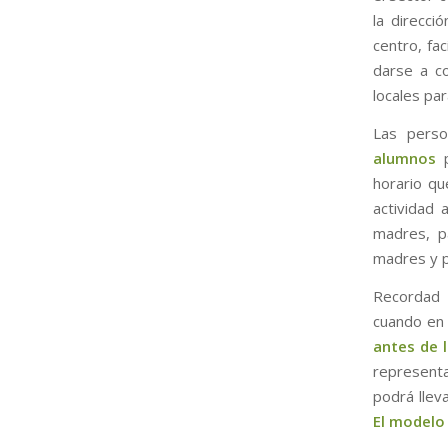
la direcció
centro, fac
darse a co
locales pa
Las pers
alumnos
p
horario qu
actividad 
madres, p
madres y pa
Recordad
cuando en 
antes de 
representa
podrá llev
El modelo