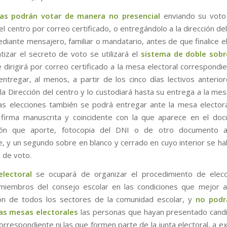
ias podrán votar de manera no presencial
enviando su voto
el centro por correo certificado, o entregándolo a la dirección de
diante mensajero, familiar o mandatario, antes de que finalice el 
tizar el secreto de voto se utilizará el
sistema de doble sobr
e dirigirá por correo certificado a la mesa electoral correspondie
ntregar, al menos, a partir de los cinco días lectivos anterior
la Dirección del centro y lo custodiará hasta su entrega a la mes
las elecciones también se podrá entregar ante la mesa electora
 firma manuscrita y coincidente con la que aparece en el do
ación que aporte, fotocopia del DNI o de otro documento ac
e, y un segundo sobre en blanco y cerrado en cuyo interior se hab
a de voto.
electoral
se ocupará de organizar el procedimiento de elecc
miembros del consejo escolar en las condiciones que mejor a
ión de todos los sectores de la comunidad escolar, y
no podr
las mesas electorales
las personas que hayan presentado candi
correspondiente ni las que formen parte de la junta electoral, a e