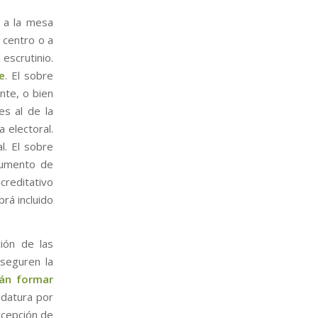
 a la mesa
l centro o a
escrutinio.
e
. El sobre
nte, o bien
es al de la
a electoral.
l. El sobre
cumento de
reditativo
rá incluido
ión de las
seguren la
án formar
datura por
xcepción de