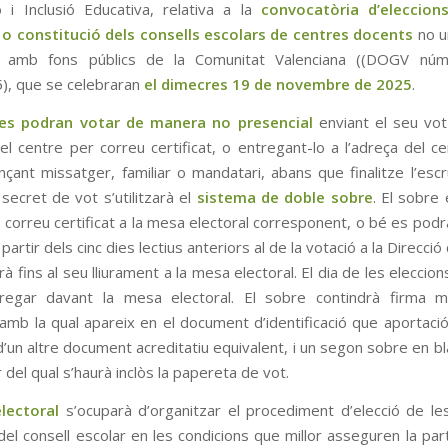
ó i Inclusió Educativa, relativa a la
convocatòria d’eleccion
 o constitució dels consells escolars de centres docents
no un
s amb fons públics de la Comunitat Valenciana ((DOGV nú
), que se celebraran
el dimecres 19 de novembre de 2025
.
ies podran votar de manera no presencial
enviant el seu vot
del centre per correu certificat, o entregant-lo a l’adreça del ce
nçant missatger, familiar o mandatari, abans que finalitze l’escr
 secret de vot s’utilitzarà el
sistema de doble sobre
. El sobre 
r correu certificat a la mesa electoral corresponent, o bé es pod
partir dels cinc dies lectius anteriors al de la votació a la Direcció 
rà fins al seu lliurament a la mesa electoral. El dia de les elecci
regar davant la mesa electoral. El sobre contindrà firma ma
 amb la qual apareix en el document d’identificació que aportació
’un altre document acreditatiu equivalent, i un segon sobre en bl
or del qual s’haurà inclòs la papereta de vot.
lectoral
s’ocuparà d’organitzar el procediment d’elecció de l
l consell escolar en les condicions que millor asseguren la part