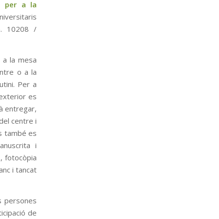
s per a la
iversitaris
m. 10208 /
 a la mesa
ntre o a la
utini. Per a
exterior es
rà entregar,
del centre i
ons també es
nuscrita i
, fotocòpia
anc i tancat
es persones
icipació de